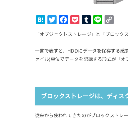
H
T
F
P
T
Li
C
at
wi
a
o
u
n
o
「オブジェクトストレージ」と「ブロック
e
tt
c
ck
m
e
p
n
er
e
et
bl
y
一言で表すと、HDDにデータを保存する感
a
b
r
Li
ァイル)単位でデータを記録する形式が「オ
o
n
o
k
k
ブロックストレージは、ディス
従来から使われてきたのがブロックストレー