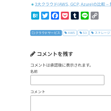
3大クラウド(AWS, GCP, Azure)の比較
H
T
F
P
T
Li
C
at
wi
a
o
u
n
o
e
tt
c
ck
m
e
p
クラウドサービス
AWS
S3
ストレージ
n
er
e
et
bl
y
a
b
r
Li
o
n
コメントを残す
o
k
コメントは承認後に表示されます。
k
名前
コメント