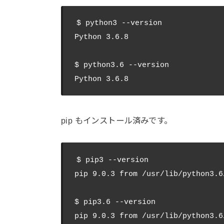
$ python3 --version

Python 3.6.8

$ python3.6 --version

pip もインストール済みです。
$ pip3 --version

pip 9.0.3 from /usr/lib/python3.6
$ pip3.6 --version
