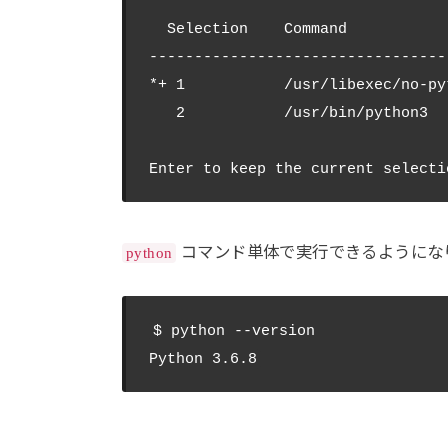
  Selection    Command

---------------------------------
*+ 1           /usr/libexec/no-pyt
   2           /usr/bin/python3

コマンド単体で実行できるようにな
python
$ python --version
