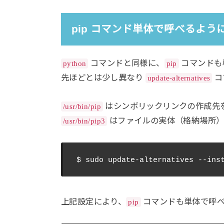
pip コマンド単体で呼べるよう
コマンドと同様に、
コマンドも
python
pip
先ほどとは少し異なり
コ
update-alternatives
はシンボリックリンクの作成先
/usr/bin/pip
はファイルの実体（格納場所）
/usr/bin/pip3
上記設定により、
コマンドも単体で呼べ
pip