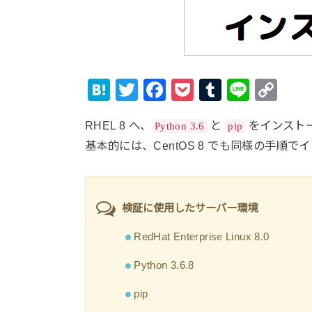
H
T
F
P
T
Li
C
at
wi
a
o
u
n
o
RHEL 8 へ、
と
をインスト
Python 3.6
pip
e
tt
c
ck
m
e
p
基本的には、CentOS 8 でも同様の手順
n
er
e
et
bl
y
a
b
r
Li
o
n
検証に使用したサーバー環境
o
k
RedHat Enterprise Linux 8.0
k
Python 3.6.8
pip