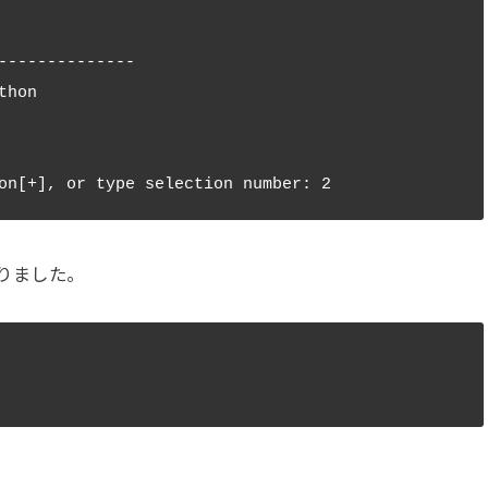
--------------

hon

りました。