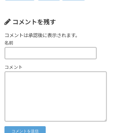
n
er
e
et
bl
y
a
b
r
Li
o
n
コメントを残す
o
k
コメントは承認後に表示されます。
k
名前
コメント