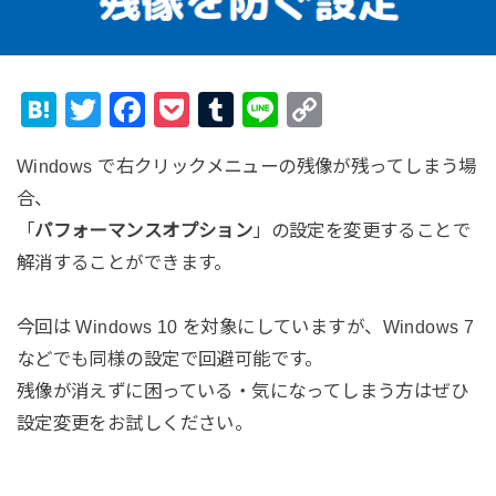
H
T
F
P
T
Li
C
at
wi
a
o
u
n
o
Windows で右クリックメニューの残像が残ってしまう場
e
tt
c
ck
m
e
p
合、
n
er
e
et
bl
y
「
パフォーマンスオプション
」の設定を変更することで
a
b
r
Li
解消することができます。
o
n
o
k
今回は Windows 10 を対象にしていますが、Windows 7
k
などでも同様の設定で回避可能です。
残像が消えずに困っている・気になってしまう方はぜひ
設定変更をお試しください。