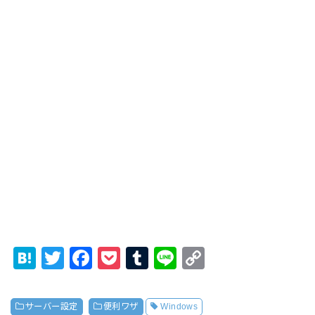
H
T
F
P
T
Li
C
at
wi
a
o
u
n
o
e
tt
c
ck
m
e
p
サーバー設定
便利ワザ
Windows