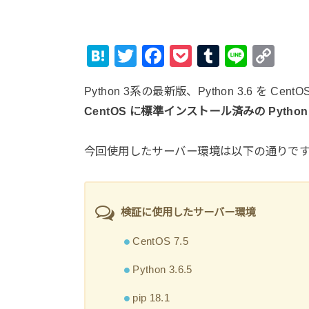
H
T
F
P
T
Li
C
at
wi
a
o
u
n
o
Python 3系の最新版、Python 3.6 を Ce
e
tt
c
ck
m
e
p
CentOS に標準インストール済みの Pytho
n
er
e
et
bl
y
a
b
r
Li
今回使用したサーバー環境は以下の通りで
o
n
o
k
k
検証に使用したサーバー環境
CentOS 7.5
Python 3.6.5
pip 18.1