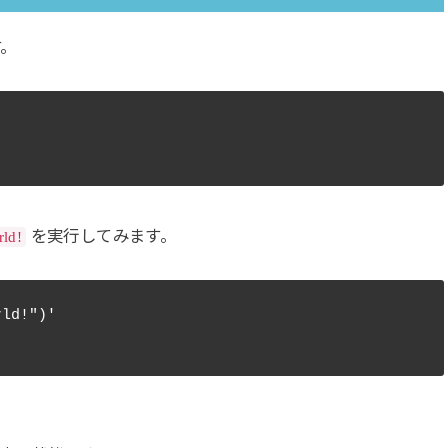
す。
を実行してみます。
rld!
ld!")'
