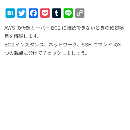
H
T
F
P
T
Li
C
at
wi
a
o
u
n
o
AWS の仮想サーバー EC2 に接続できないときの確認項
e
tt
c
ck
m
e
p
目を解説します。
n
er
e
et
bl
y
EC2 インスタンス、ネットワーク、SSH コマンド の3
a
b
r
Li
つの観点に分けてチェックしましょう。
o
n
o
k
k