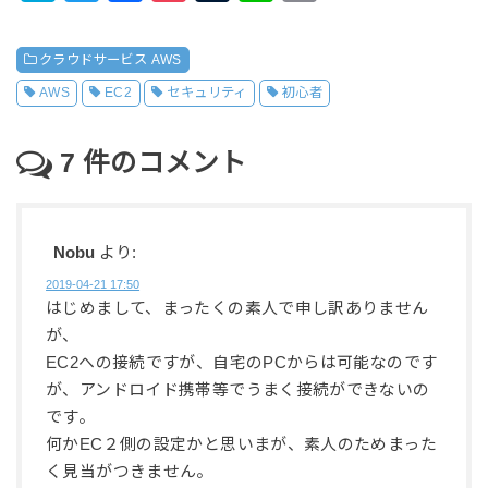
at
wi
a
o
u
n
o
e
tt
c
ck
m
e
p
クラウドサービス AWS
n
er
e
et
bl
y
AWS
EC2
セキュリティ
初心者
a
b
r
Li
o
n
7
件のコメント
o
k
k
Nobu
より:
2019-04-21 17:50
はじめまして、まったくの素人で申し訳ありません
が、
EC2への接続ですが、自宅のPCからは可能なのです
が、アンドロイド携帯等でうまく接続ができないの
です。
何かEC２側の設定かと思いまが、素人のためまった
く見当がつきません。