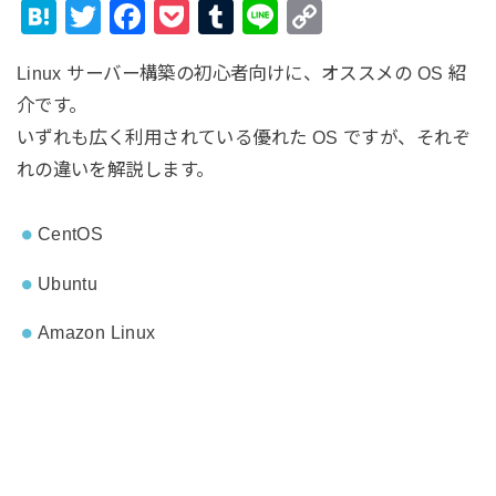
H
T
F
P
T
Li
C
at
wi
a
o
u
n
o
Linux サーバー構築の初心者向けに、オススメの OS 紹
e
tt
c
ck
m
e
p
介です。
n
er
e
et
bl
y
いずれも広く利用されている優れた OS ですが、それぞ
a
b
r
Li
れの違いを解説します。
o
n
o
k
CentOS
k
Ubuntu
Amazon Linux