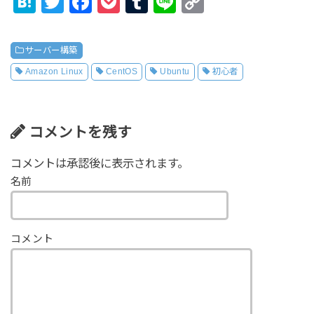
H
T
F
P
T
Li
C
at
wi
a
o
u
n
o
e
tt
c
ck
m
e
p
サーバー構築
n
er
e
et
bl
y
Amazon Linux
CentOS
Ubuntu
初心者
a
b
r
Li
o
n
コメントを残す
o
k
k
コメントは承認後に表示されます。
名前
コメント