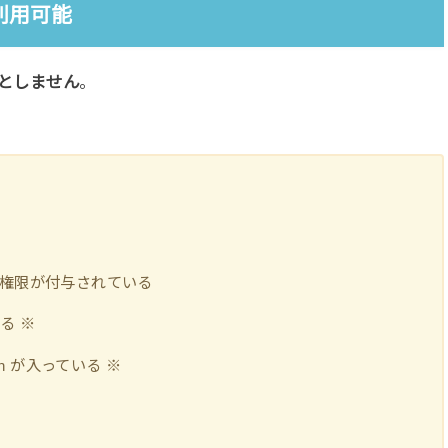
で利用可能
としません
。
。
o」権限が付与されている
る ※
on が入っている ※