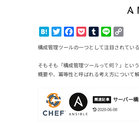
H
T
F
P
T
Li
C
at
wi
a
o
u
n
o
構成管理ツールの一つとして注目されている「A
e
tt
c
ck
m
e
p
n
er
e
et
bl
y
そもそも「構成管理ツールって何？」とい
a
b
r
Li
概要や、冪等性と呼ばれる考え方について
o
n
o
k
k
サーバー構築
2020-06-08