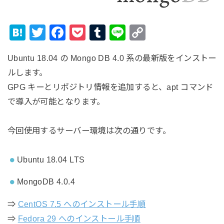
H
T
F
P
T
Li
C
at
wi
a
o
u
n
o
Ubuntu 18.04 の Mongo DB 4.0 系の最新版をインストー
e
tt
c
ck
m
e
p
ルします。
n
er
e
et
bl
y
GPG キーとリポジトリ情報を追加すると、apt コマンド
a
b
r
Li
で導入が可能となります。
o
n
o
k
今回使用するサーバー環境は次の通りです。
k
Ubuntu 18.04 LTS
MongoDB 4.0.4
⇒
CentOS 7.5 へのインストール手順
⇒
Fedora 29 へのインストール手順