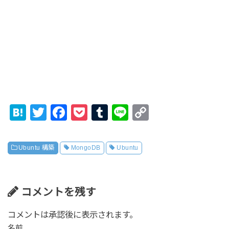
H
T
F
P
T
Li
C
at
wi
a
o
u
n
o
e
tt
c
ck
m
e
p
Ubuntu 構築
MongoDB
Ubuntu
n
er
e
et
bl
y
a
b
r
Li
o
n
コメントを残す
o
k
コメントは承認後に表示されます。
k
名前